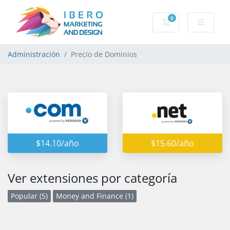
0
Carro de Pedidos
Administración
Precio de Dominios
$14.10/año
$15.60/año
Ver extensiones por categoría
Popular (5)
Money and Finance (1)