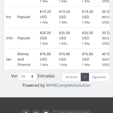
1 Año
1 Año
1 Año
USD)
$19.20
$19.20
$19.20
30 Día
biz
Popular
USD
USD
USD
($0.00
1 Año
1 Año
1 Año
USD)
$26.00
$26.00
$26.00
30 Día
info
Popular
USD
USD
USD
($0.00
1 Año
1 Año
1 Año
USD)
Money
$76.80
$76.80
$76.80
40 Día
tax
and
USD
USD
USD
($0.00
Finance
1 Año
1 Año
1 Año
USD)
Ver
Entradas
Anterior
1
Siguiente
Powered by
WHMCompleteSolution