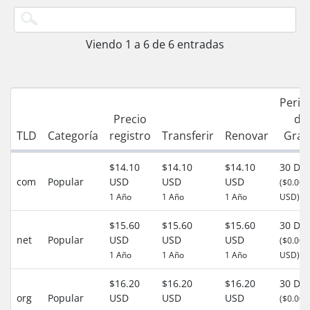
Viendo 1 a 6 de 6 entradas
Perio
Precio
de
TLD
Categoría
registro
Transferir
Renovar
Grac
$14.10
$14.10
$14.10
30 Día
com
Popular
USD
USD
USD
($0.00
1 Año
1 Año
1 Año
USD)
$15.60
$15.60
$15.60
30 Día
net
Popular
USD
USD
USD
($0.00
1 Año
1 Año
1 Año
USD)
$16.20
$16.20
$16.20
30 Día
org
Popular
USD
USD
USD
($0.00